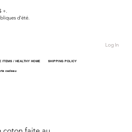
$ +.
bliques d'été.
Log In
 ITEMS / HEALTHY HOME
SHIPPING POLICY
rte cadeau
 coton faite au