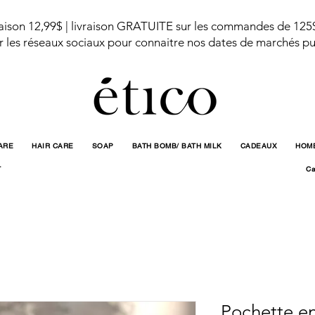
aison 12,99$ | livraison GRATUITE sur les commandes de 125
r les réseaux sociaux pour connaitre nos dates de marchés pu
ARE
HAIR CARE
SOAP
BATH BOMB/ BATH MILK
CADEAUX
HOME
T
Ca
Pochette en