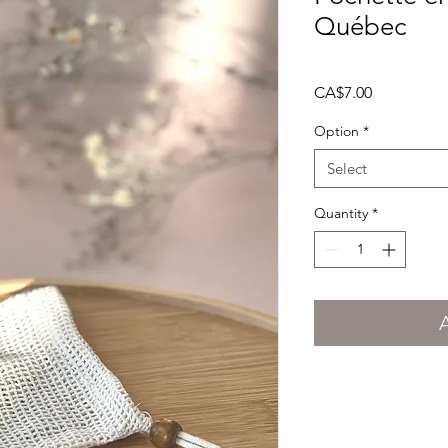
Québec
Price
CA$7.00
Option
*
Select
Quantity
*