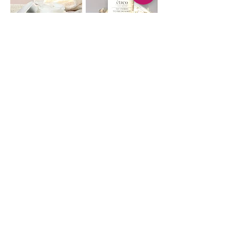
ETICO
Our mission is to offer high quality,
vegan products that are safe for the
skin and the environment. Our
products are plant-based and
lovingly made from natural
ingredients here in Montreal,
Quebec.
CONTACT US
eticoshopinfo@gmail.com