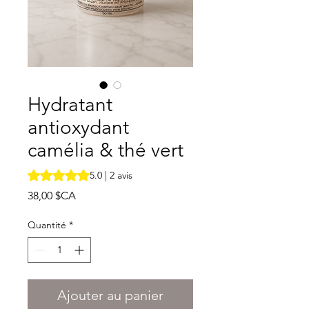
Hydratant
antioxydant
camélia & thé vert
La note est de 5.0 sur cinq étoiles selon 2 avis
5.0 | 2 avis
Prix
38,00 $CA
Quantité
*
Ajouter au panier