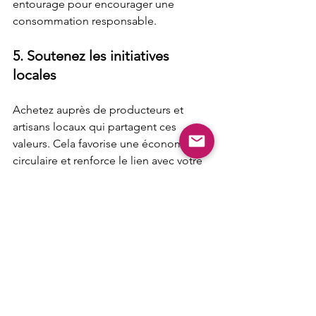
entourage pour encourager une 
consommation responsable.
5. Soutenez les initiatives 
locales
Achetez auprès de producteurs et 
artisans locaux qui partagent ces 
valeurs. Cela favorise une économie 
circulaire et renforce le lien avec votre 
communauté.
Vers une beauté durable 
et consciente
Adopter une beauté éthique et 
responsable, c’est choisir de prendre 
soin de soi tout en respectant la 