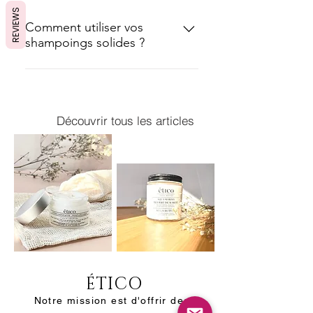
REVIEWS
Comment utiliser vos
shampoings solides ?
Frottez le shampoing solide
directement sur vos cheveux
mouillés ou entre vos mains pour
Découvrir tous les articles
créer une mousse, puis appliquez-
la sur vos cheveux. Rincez
abondamment.
ÉTICO
Notre mission est d'offrir des